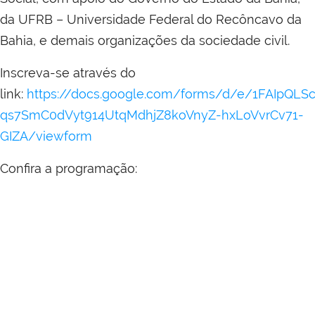
da UFRB – Universidade Federal do Recôncavo da
Bahia, e demais organizações da sociedade civil.
Inscreva-se através do
link:
https://docs.google.com/forms/d/e/1FAIpQLSc
qs7SmC0dVyt914UtqMdhjZ8koVnyZ-hxLoVvrCv71-
GIZA/viewform
Confira a programação: