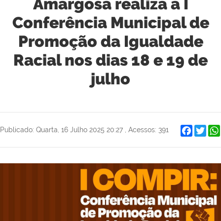
Amargosa realiza a I
Conferência Municipal de
Promoção da Igualdade
Racial nos dias 18 e 19 de
julho
Faceboo
Twit
Publicado: Quarta, 16 Julho 2025 20:27
,
Acessos: 391