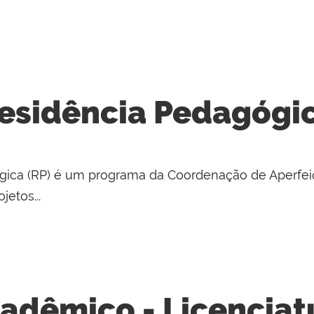
esidência Pedagógi
ica (RP) é um programa da Coordenação de Aperfeiç
etos...
adêmico - Licencia