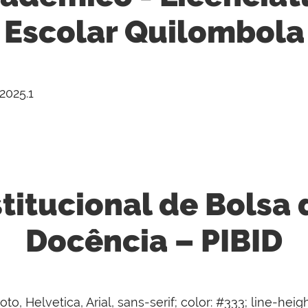
Escolar Quilombola
2025.1
titucional de Bolsa d
Docência – PIBID
to, Helvetica, Arial, sans-serif; color: #333; line-heigh