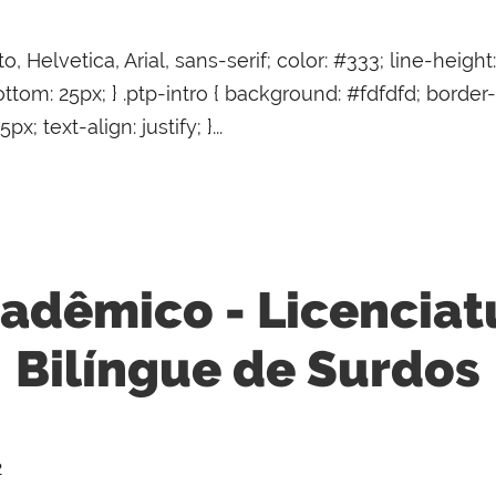
o, Helvetica, Arial, sans-serif; color: #333; line-height
ttom: 25px; } .ptp-intro { background: #fdfdfd; border
 text-align: justify; }...
adêmico - Licencia
Bilíngue de Surdos
2