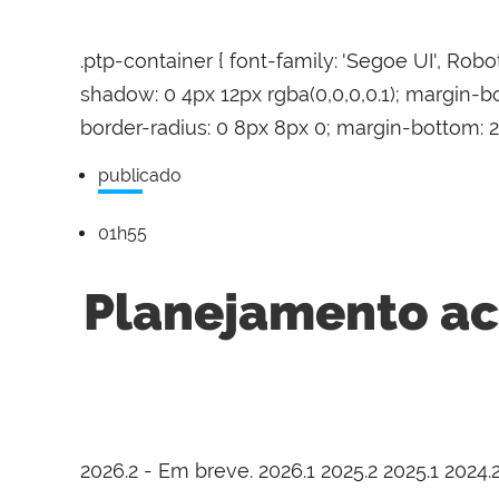
.ptp-container { font-family: 'Segoe UI', Robot
shadow: 0 4px 12px rgba(0,0,0,0.1); margin-bo
border-radius: 0 8px 8px 0; margin-bottom: 25px;
publicado
DATA:
12/03/25
01h55
Planejamento ac
2026.2 - Em breve. 2026.1 2025.2 2025.1 2024.