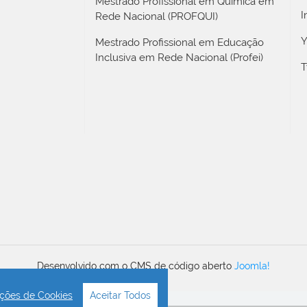
Mestrado Profissional em Química em
I
Rede Nacional (PROFQUI)
Y
Mestrado Profissional em Educação
Inclusiva em Rede Nacional (Profei)
T
Desenvolvido com o CMS de código aberto
Joomla!
ções de Cookies
Aceitar Todos