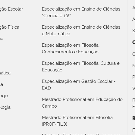
A
ção Escolar
Especialização em Ensino de Ciências
“Ciência é 10!”
A
ão Física
Especialização em Ensino de Ciências
S
e Matemática
ia
Especialização em Filosofia,
Conhecimento e Educação
C
Especialização em Filosofia, Cultura e
M
Educação
ática
P
Especialização em Gestão Escolar -
ca
EAD
W
ogia
Mestrado Profissional em Educação do
R
Campo
F
logia
Mestrado Profissional em Filosofia
R
(PROF-FILO)
F