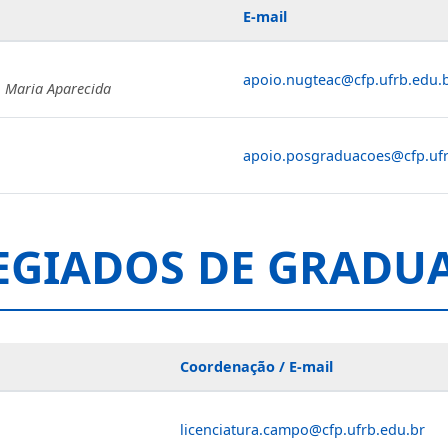
E-mail
apoio.nugteac@cfp.ufrb.edu.
ir, Maria Aparecida
apoio.posgraduacoes@cfp.ufr
EGIADOS DE GRADU
Coordenação / E-mail
licenciatura.campo@cfp.ufrb.edu.br