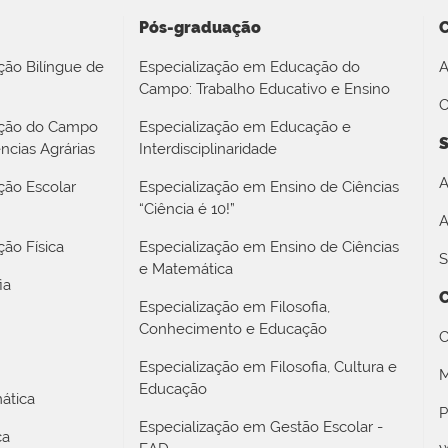
Pós-graduação
ção Bilíngue de
Especialização em Educação do
A
Campo: Trabalho Educativo e Ensino
O
ação do Campo
Especialização em Educação e
S
ncias Agrárias
Interdisciplinaridade
A
ção Escolar
Especialização em Ensino de Ciências
“Ciência é 10!”
A
ão Física
Especialização em Ensino de Ciências
S
e Matemática
ia
Especialização em Filosofia,
Conhecimento e Educação
C
Especialização em Filosofia, Cultura e
M
Educação
ática
P
Especialização em Gestão Escolar -
ca