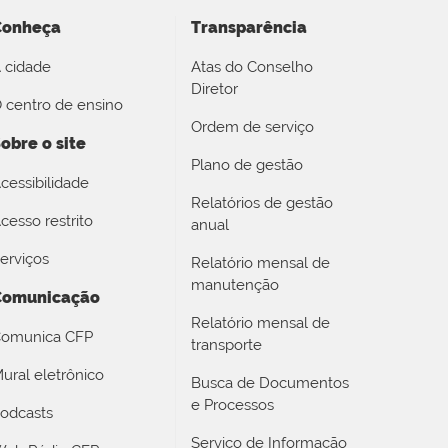
Conheça
Transparência
 cidade
Atas do Conselho
Diretor
 centro de ensino
Ordem de serviço
obre o site
Plano de gestão
cessibilidade
Relatórios de gestão
cesso restrito
anual
erviços
Relatório mensal de
manutenção
Comunicação
Relatório mensal de
omunica CFP
transporte
ural eletrônico
Busca de Documentos
e Processos
odcasts
Serviço de Informação