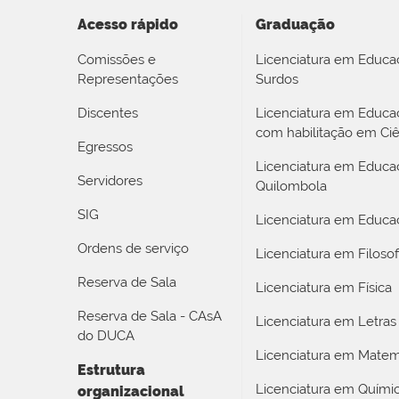
Acesso rápido
Graduação
Comissões e
Licenciatura em Educa
Representações
Surdos
Discentes
Licenciatura em Educ
com habilitação em Ciê
Egressos
Licenciatura em Educa
Servidores
Quilombola
SIG
Licenciatura em Educaç
Ordens de serviço
Licenciatura em Filosof
Reserva de Sala
Licenciatura em Física
Reserva de Sala - CAsA
Licenciatura em Letras
do DUCA
Licenciatura em Matem
Estrutura
Licenciatura em Quími
organizacional