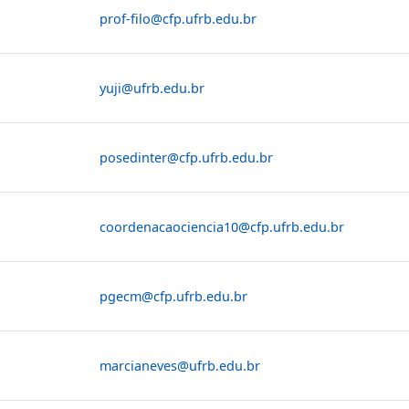
prof-filo@cfp.ufrb.edu.br
yuji@ufrb.edu.br
posedinter@cfp.ufrb.edu.br
coordenacaociencia10@cfp.ufrb.edu.br
pgecm@cfp.ufrb.edu.br
marcianeves@ufrb.edu.br