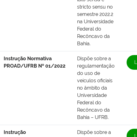
stricto sensu no
semestre 2022.2
na Universidade
Federal do
Recôncavo da
Bahia.
Instrução Normativa
Dispõe sobre a
L
PROAD/UFRB Nº 01/2022
regulamentação
do uso de
veículos oficiais
no âmbito da
Universidade
Federal do
Recôncavo da
Bahia – UFRB.
Instrução
Dispõe sobre a
L