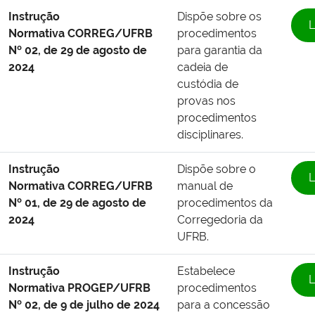
Instrução
Dispõe sobre os
L
Normativa CORREG/UFRB
procedimentos
Nº 02, de 29 de agosto de
para garantia da
2024
cadeia de
custódia de
provas nos
procedimentos
disciplinares.
Instrução
Dispõe sobre o
L
Normativa CORREG/UFRB
manual de
Nº 01, de 29 de agosto de
procedimentos da
2024
Corregedoria da
UFRB.
Instrução
Estabelece
L
Normativa PROGEP/UFRB
procedimentos
Nº 02, de 9 de julho de 2024
para a concessão