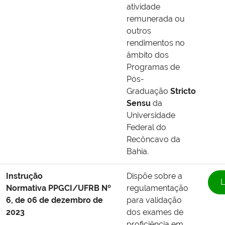
atividade
remunerada ou
outros
rendimentos no
âmbito dos
Programas de
Pós-
Graduação
Stricto
Sensu
da
Universidade
Federal do
Recôncavo da
Bahia.
Instrução
Dispõe sobre a
L
Normativa PPGCI/UFRB Nº
regulamentação
6, de 06 de dezembro de
para validação
2023
dos exames de
proficiência em