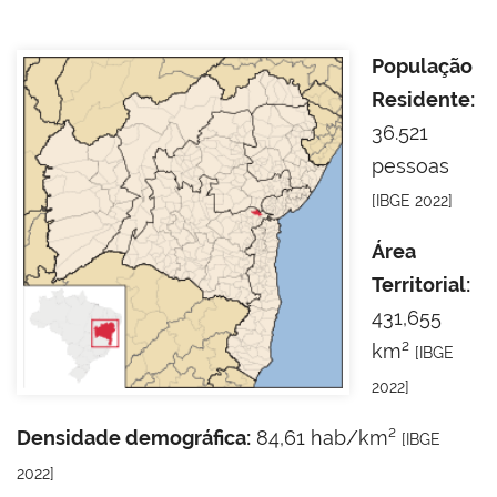
População
Residente:
36.521
pessoas
[IBGE 2022]
Área
Territorial:
431,655
km²
[IBGE
2022]
Densidade demográfica:
84,61 hab/km²
[IBGE
2022]