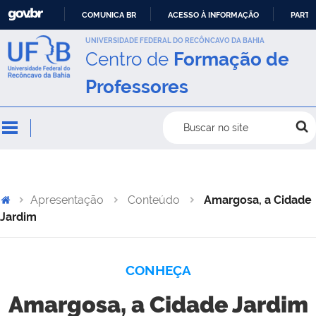
COMUNICA BR
ACESSO À INFORMAÇÃO
PARTI
IR
UNIVERSIDADE FEDERAL DO RECÔNCAVO DA BAHIA
Centro de
Formação de
PARA
O
Professores
CONTEÚDO
Buscar no site
Apresentação
Conteúdo
Amargosa, a Cidade
Jardim
CONHEÇA
Amargosa, a Cidade Jardim