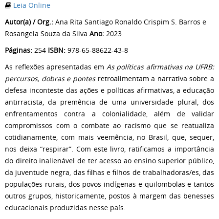
Leia Online
Autor(a) / Org.:
Ana Rita Santiago Ronaldo Crispim S. Barros e
Rosangela Souza da Silva
Ano:
2023
Páginas:
254
ISBN:
978-65-88622-43-8
As reflexões apresentadas em
As políticas afirmativas na UFRB:
percursos, dobras e pontes
retroalimentam a narrativa sobre a
defesa inconteste das ações e políticas afirmativas, a educação
antirracista, da premência de uma universidade plural, dos
enfrentamentos contra a colonialidade, além de validar
compromissos com o combate ao racismo que se reatualiza
cotidianamente, com mais veemência, no Brasil, que, sequer,
nos deixa “respirar”. Com este livro, ratificamos a importância
do direito inalienável de ter acesso ao ensino superior público,
da juventude negra, das filhas e filhos de trabalhadoras/es, das
populações rurais, dos povos indígenas e quilombolas e tantos
outros grupos, historicamente, postos à margem das benesses
educacionais produzidas nesse país.