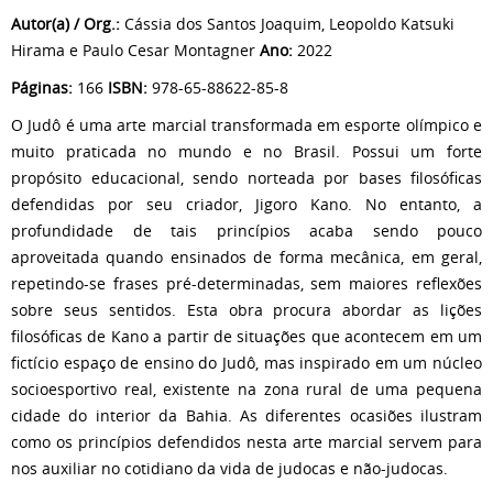
Autor(a) / Org.:
Cássia dos Santos Joaquim, Leopoldo Katsuki
Hirama e Paulo Cesar Montagner
Ano:
2022
Páginas:
166
ISBN:
978-65-88622-85-8
O Judô é uma arte marcial transformada em esporte olímpico e
muito praticada no mundo e no Brasil. Possui um forte
propósito educacional, sendo norteada por bases filosóficas
defendidas por seu criador, Jigoro Kano. No entanto, a
profundidade de tais princípios acaba sendo pouco
aproveitada quando ensinados de forma mecânica, em geral,
repetindo-se frases pré-determinadas, sem maiores reflexões
sobre seus sentidos. Esta obra procura abordar as lições
filosóficas de Kano a partir de situações que acontecem em um
fictício espaço de ensino do Judô, mas inspirado em um núcleo
socioesportivo real, existente na zona rural de uma pequena
cidade do interior da Bahia. As diferentes ocasiões ilustram
como os princípios defendidos nesta arte marcial servem para
nos auxiliar no cotidiano da vida de judocas e não-judocas.