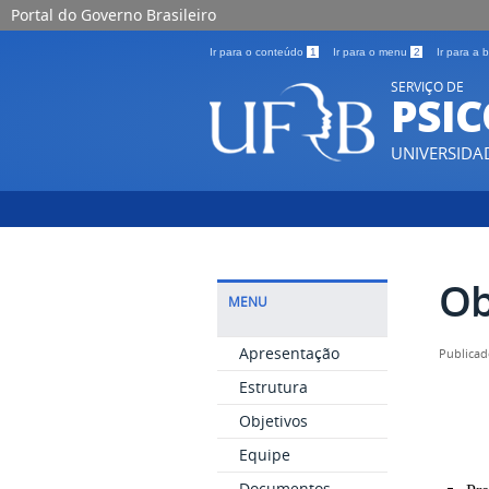
Portal do Governo Brasileiro
Ir para o conteúdo
1
Ir para o menu
2
Ir para a
SERVIÇO DE
PSI
UNIVERSIDA
Ob
MENU
Apresentação
Publicad
Estrutura
Objetivos
Equipe
Documentos