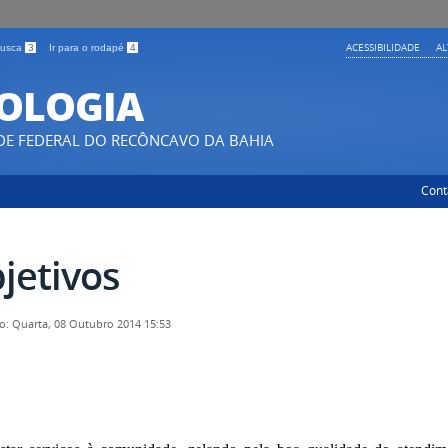
ACESSIBILIDADE
A
 busca
3
Ir para o rodapé
4
COLOGIA
DE FEDERAL DO RECÔNCAVO DA BAHIA
Cont
jetivos
o: Quarta, 08 Outubro 2014 15:53