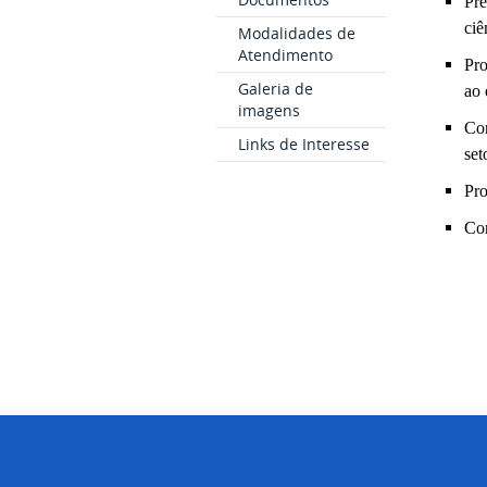
Pre
ciê
Modalidades de
Atendimento
Pro
Galeria de
ao 
imagens
Con
Links de Interesse
set
Pro
Con