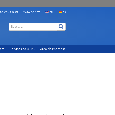
LTO CONTRASTE
MAPA DO SITE
EN
ES
ato
Serviços da UFRB
Área de Imprensa