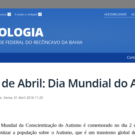
ACESSIBILIDADE
A
 busca
3
Ir para o rodapé
4
COLOGIA
DE FEDERAL DO RECÔNCAVO DA BAHIA
Cont
 de Abril: Dia Mundial do
: Sexta, 01 Abril 2016 11:20
Mundial da Conscientização do Autismo é comemorado no dia 2 de 
entizar a população sobre o Autismo, que é um transtorno global d