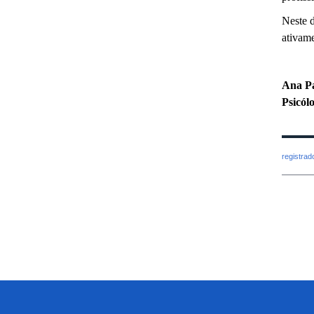
Neste d
ativame
Ana Pa
Psicól
registra