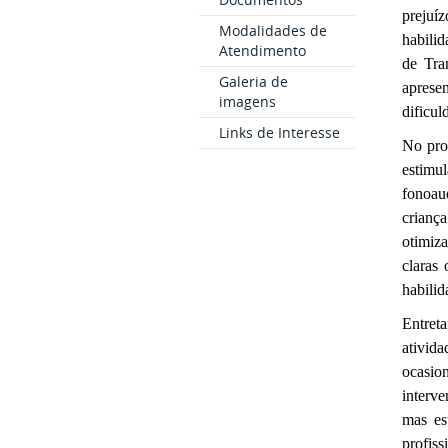
prejuí
Modalidades de
habili
Atendimento
de Tra
Galeria de
apresen
imagens
dificu
Links de Interesse
No pro
estimu
fonoaud
crianç
otimiza
claras
habilid
Entreta
ativid
ocasio
interve
mas es
profiss