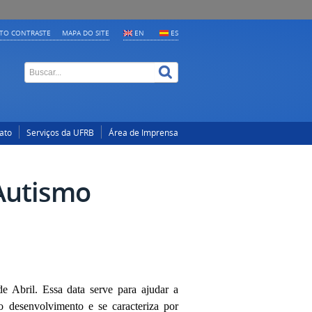
LTO CONTRASTE
MAPA DO SITE
EN
ES
ato
Serviços da UFRB
Área de Imprensa
 Autismo
Abril. Essa data serve para ajudar a
o desenvolvimento e se caracteriza por