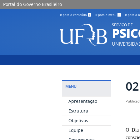
Portal do Governo Brasileiro
Ir para o conteúdo
1
Ir para o menu
2
Ir para a
SERVIÇO DE
PSI
UNIVERSIDA
02
MENU
Apresentação
Publicado
Estrutura
Objetivos
Equipe
O Dia 
consci
Documentos