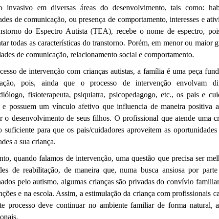
zo invasivo em diversas áreas do desenvolvimento, tais como: habi
dades de comunicação, ou presença de comportamento, interesses e at
nstorno do Espectro Autista (TEA), recebe o nome de espectro, po
tar todas as características do transtorno. Porém, em menor ou maior g
ldades de comunicação, relacionamento social e comportamento.
cesso de intervenção com crianças autistas, a família é uma peça fund
lação, pois, ainda que o processo de intervenção envolvam div
iólogo, fisioterapeuta, psiquiatra, psicopedagogo, etc., os pais e cu
a e possuem um vínculo afetivo que influencia de maneira positiva
r o desenvolvimento de seus filhos. O profissional que atende uma cri
 o suficiente para que os pais/cuidadores aproveitem as oportunidades
ades a sua criança.
nto, quando falamos de intervenção, uma questão que precisa ser melhor
ades de reabilitação, de maneira que, numa busca ansiosa por parte 
nados pelo autismo, algumas crianças são privadas do convívio familia
nções e na escola. Assim, a estimulação da criança com profissionais c
te processo deve continuar no ambiente familiar de forma natural, a 
ionais.