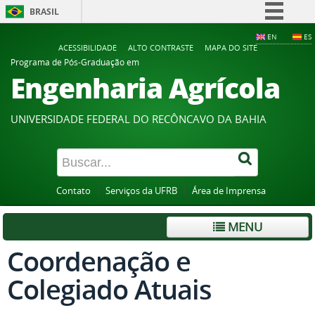
BRASIL
Simplifique!
EN
ES
ACESSIBILIDADE
ALTO CONTRASTE
MAPA DO SITE
Comunica BR
Programa de Pós-Graduação em
Engenharia Agrícola
Participe
Acesso à informação
UNIVERSIDADE FEDERAL DO RECÔNCAVO DA BAHIA
Legislação
Canais
Contato
Serviços da UFRB
Área de Imprensa
MENU
Coordenação e
Colegiado Atuais