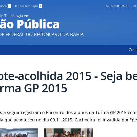
ACESSIBILIDADE
A
 busca
3
Ir para o rodapé
4
de Tecnólogia em
ão Pública
DE FEDERAL DO RECÔNCAVO DA BAHIA
Cont
ote-acolhida 2015 - Seja b
rma GP 2015
os a seguir registram o Encontro dos alunos da Turma GP 2015 co
da que aconteceu no dia 09.11.2015. Cachoeira foi invadida por "pe