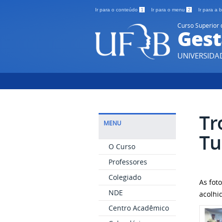
Ir para o conteúdo
1
Ir para o menu
2
Ir para a
Curso Superior 
Gest
UNIVERSIDA
Tr
MENU
Tu
O Curso
Professores
Colegiado
As fot
NDE
acolhi
Centro Acadêmico