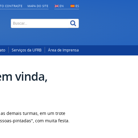
LTO CONTRASTE
MAPA DO SITE
EN
ES
ato
Serviços da UFRB
Área de Imprensa
em vinda,
m as demais turmas, em um trote
ssoas-pintadas", com muita festa.