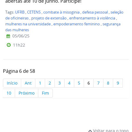
abertas até 10 de junho. Participe!
Tags:
UFRB
,
CETENS
,
combate à misoginia
,
defesa pessoal
,
seleção
de oficineiras
,
projeto de extensão
,
enfrentamento à violência
,
mulheres na universidade
,
empoderamento feminino
,
segurança
das mulheres
05/06/25
11h22
Página 6 de 58
Início
Ant
1
2
3
4
5
6
7
8
9
10
Próximo
Fim
Voltar para o topo