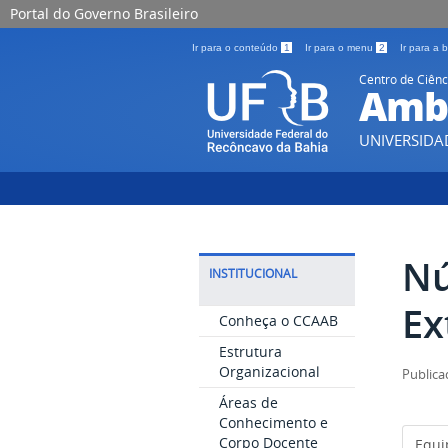
Portal do Governo Brasileiro
Ir para o conteúdo
1
Ir para o menu
2
Ir para a
Centro de Ciênc
Ambi
UNIVERSIDA
Nú
INSTITUCIONAL
Ex
Conheça o CCAAB
Estrutura
Organizacional
Publica
Áreas de
Conhecimento e
Corpo Docente
Equi