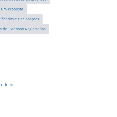
r um Proposta
ificados e Declarações
s de Extensão Registradas
.edu.br