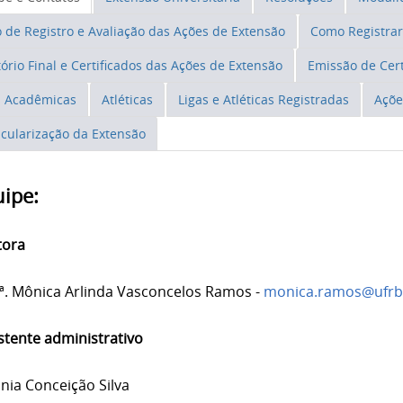
o de Registro e Avaliação das Ações de Extensão
Como Registra
tório Final e Certificados das Ações de Extensão
Emissão de Cert
s Acadêmicas
Atléticas
Ligas e Atléticas Registradas
Açõe
icularização da Extensão
ipe:
tora
ª. Mônica Arlinda Vasconcelos Ramos -
monica.ramos@ufrb
stente administrativo
ania Conceição Silva