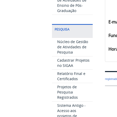
de Atividades de
Ensino de Pós-
Graduação
E-ma
PESQUISA
Fun
Núcleo de Gestão
de Atividades de
Horá
Pesquisa
Cadastrar Projetos
no SIGAA
Relatório Final e
Certificados
registra
Projetos de
Pesquisa
Registrados
Sistema Antigo -
Acesso aos
projetos de