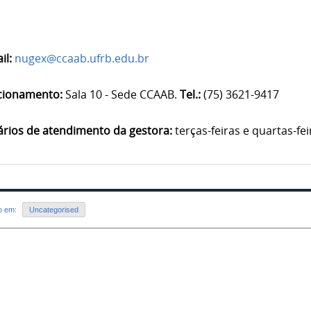
il:
nugex@ccaab.ufrb.edu.br
cionamento:
Sala 10 - Sede CCAAB.
Tel.:
(75) 3621-9417
rios de atendimento da gestora:
terças-feiras e quartas-f
do em:
Uncategorised