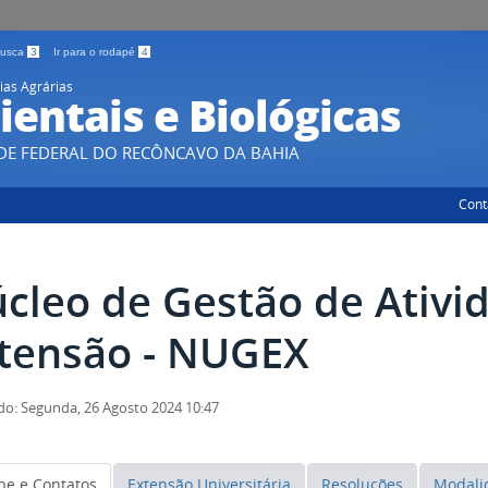
 busca
3
Ir para o rodapé
4
ias Agrárias
entais e Biológicas
DE FEDERAL DO RECÔNCAVO DA BAHIA
Cont
cleo de Gestão de Ativi
tensão - NUGEX
do: Segunda, 26 Agosto 2024 10:47
pe e Contatos
Extensão Universitária
Resoluções
Modali