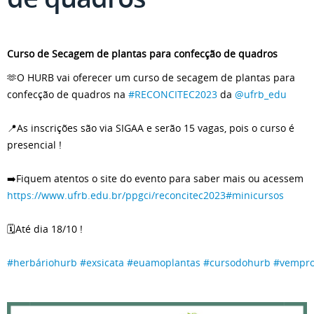
Curso de Secagem de plantas para confecção de quadros
🫶O HURB vai oferecer um curso de secagem de plantas para
confecção de quadros na
#RECONCITEC2023
da
@ufrb_edu
📍As inscrições são via SIGAA e serão 15 vagas, pois o curso é
presencial !
➡️Fiquem atentos o site do evento para saber mais ou acessem
https://www.ufrb.edu.br/ppgci/reconcitec2023
#minicursos
🗓️Até dia 18/10 !
#herbáriohurb
#exsicata
#euamoplantas
#cursodohurb
#vempro