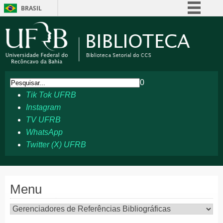
BRASIL
Simplifique!
Comunica BR
Participe
Acesso à informação
0
Legislação
Tik Tok UFRB
Canais
Instagram
TV UFRB
WhatsApp
Twitter (X) UFRB
Menu