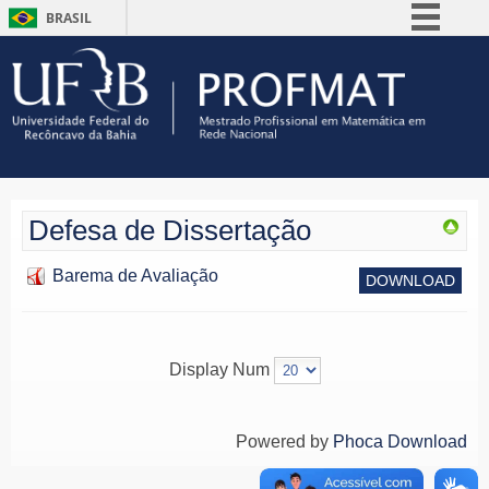
BRASIL
Simplifique!
Comunica BR
Participe
Acesso à informação
Legislação
Defesa de Dissertação
Canais
Barema de Avaliação
DOWNLOAD
Display Num
Powered by
Phoca Download