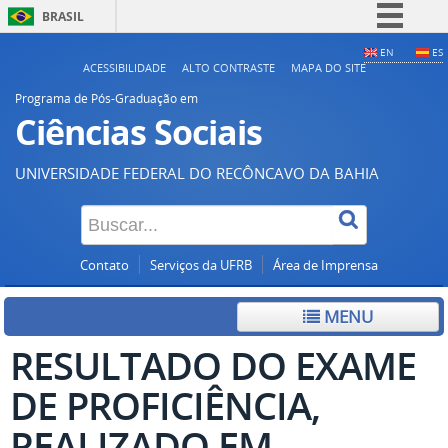
BRASIL
Simplifique!
EN
ES
ACESSIBILIDADE
ALTO CONTRASTE
MAPA DO SITE
Comunica BR
Programa de Pós-Graduação em
Participe
Ciências Sociais
Acesso à informação
UNIVERSIDADE FEDERAL DO RECÔNCAVO DA BAHIA
Legislação
Canais
Contato
Serviços da UFRB
Área de Imprensa
MENU
RESULTADO DO EXAME
DE PROFICIÊNCIA,
REALIZADO EM