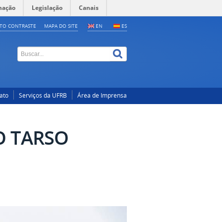
mação
Legislação
Canais
LTO CONTRASTE
MAPA DO SITE
EN
ES
ato
Serviços da UFRB
Área de Imprensa
O TARSO