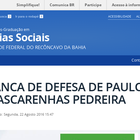
Simplifique!
Comunica BR
Participe
Acesso à infor
ACESSIBILIDADE
A
 busca
3
Ir para o rodapé
4
ós-Graduação em
ias Sociais
DE FEDERAL DO RECÔNCAVO DA BAHIA
Cont
NCA DE DEFESA DE PAUL
SCARENHAS PEDREIRA
o: Segunda, 22 Agosto 2016 15:47