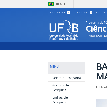
BRASIL
Ir para o conteúdo
1
Ir para o menu
2
Ir para a
Programa de P
Ciênc
UNIVERSIDA
BA
MENU
MA
Sobre o Programa
Grupos de
Publicad
Pesquisa
Linhas de
Pesquisa