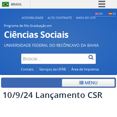
BRASIL
Simplifique!
EN
ES
ACESSIBILIDADE
ALTO CONTRASTE
MAPA DO SITE
Comunica BR
Programa de Pós-Graduação em
Participe
Ciências Sociais
Acesso à informação
UNIVERSIDADE FEDERAL DO RECÔNCAVO DA BAHIA
Legislação
Canais
Contato
Serviços da UFRB
Área de Imprensa
MENU
10/9/24 Lançamento CSR