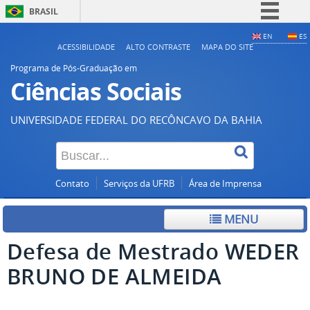
BRASIL
Simplifique!
EN
ES
ACESSIBILIDADE
ALTO CONTRASTE
MAPA DO SITE
Comunica BR
Programa de Pós-Graduação em
Participe
Ciências Sociais
Acesso à informação
UNIVERSIDADE FEDERAL DO RECÔNCAVO DA BAHIA
Legislação
Canais
Contato
Serviços da UFRB
Área de Imprensa
MENU
Defesa de Mestrado WEDER
BRUNO DE ALMEIDA