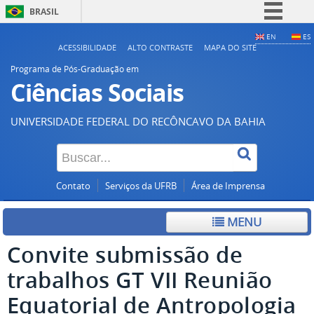
BRASIL
Simplifique!
EN
ES
ACESSIBILIDADE
ALTO CONTRASTE
MAPA DO SITE
Comunica BR
Programa de Pós-Graduação em
Participe
Ciências Sociais
Acesso à informação
UNIVERSIDADE FEDERAL DO RECÔNCAVO DA BAHIA
Legislação
Canais
Contato
Serviços da UFRB
Área de Imprensa
MENU
Convite submissão de
trabalhos GT VII Reunião
Equatorial de Antropologia