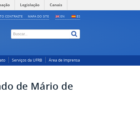
mação
Legislação
Canais
LTO CONTRASTE
MAPA DO SITE
EN
ES
ato
Serviços da UFRB
Área de Imprensa
ado de Mário de