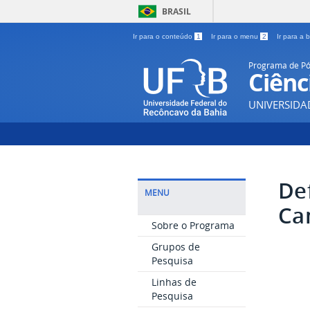
BRASIL
Ir para o conteúdo
1
Ir para o menu
2
Ir para a
Programa de P
Ciênc
UNIVERSIDA
De
MENU
Ca
Sobre o Programa
Grupos de
Pesquisa
Linhas de
Pesquisa