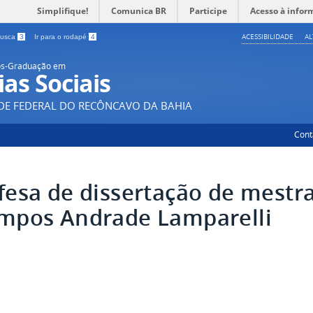
Simplifique!
Comunica BR
Participe
Acesso à infor
ACESSIBILIDADE
A
 busca
3
Ir para o rodapé
4
ós-Graduação em
ias Sociais
DE FEDERAL DO RECÔNCAVO DA BAHIA
Cont
fesa de dissertação de mestr
mpos Andrade Lamparelli