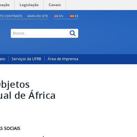
mação
Legislação
Canais
LTO CONTRASTE
MAPA DO SITE
EN
ES
ato
Serviços da UFRB
Área de Imprensa
Objetos
al de África
S SOCIAIS