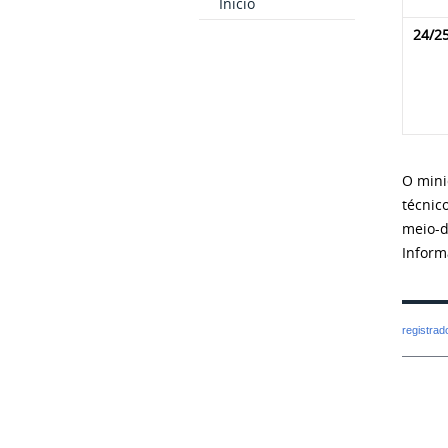
Inicio
24/2
O mini
técnic
meio-d
Inform
registra