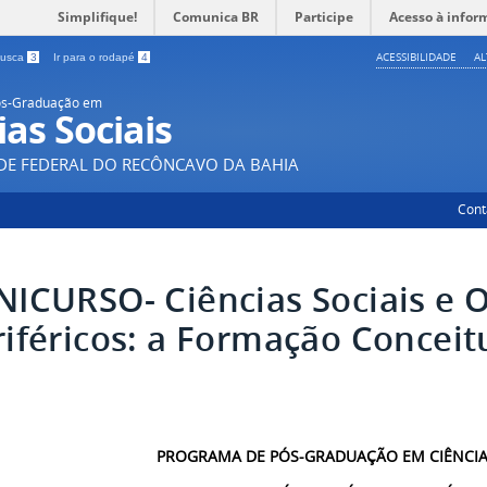
Simplifique!
Comunica BR
Participe
Acesso à infor
ACESSIBILIDADE
A
 busca
3
Ir para o rodapé
4
ós-Graduação em
ias Sociais
DE FEDERAL DO RECÔNCAVO DA BAHIA
Cont
NICURSO- Ciências Sociais e 
riféricos: a Formação Conceitu
PROGRAMA DE PÓS-GRADUAÇÃO EM CIÊNCIA