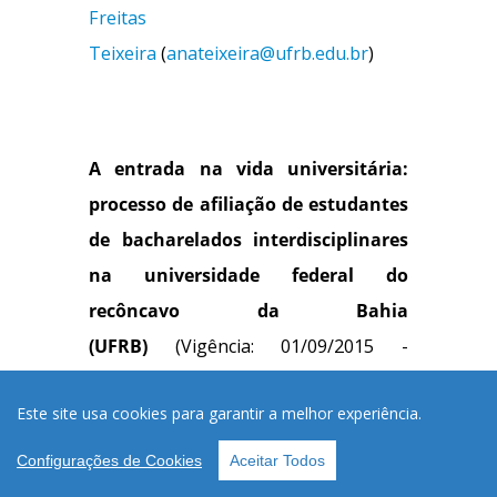
Freitas
Teixeira
(
anateixeira@ufrb.edu.br
)
A entrada na vida universitária:
processo de afiliação de estudantes
de bacharelados interdisciplinares
na universidade federal do
recôncavo da Bahia
(UFRB)
(Vigência: 01/09/2015 -
30/12/2020)
Este site usa cookies para garantir a melhor experiência.
Resumo: Nos últimos anos o acesso
Configurações de Cookies
Aceitar Todos
ao ensino superior conheceu no