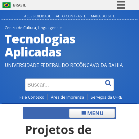
BRASIL
Simplifique!
ACESSIBILIDADE
ALTO CONTRASTE
MAPA DO SITE
Comunica BR
Centro de Cultura, Linguagens e
Tecnologias
Participe
Acesso à informação
Aplicadas
Legislação
UNIVERSIDADE FEDERAL DO RECÔNCAVO DA BAHIA
Canais
Fale Conosco
Área de Imprensa
Serviços da UFRB
MENU
Projetos de