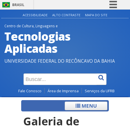
BRASIL
Simplifique!
ACESSIBILIDADE
ALTO CONTRASTE
MAPA DO SITE
Comunica BR
Centro de Cultura, Linguagens e
Tecnologias
Participe
Acesso à informação
Aplicadas
Legislação
UNIVERSIDADE FEDERAL DO RECÔNCAVO DA BAHIA
Canais
Fale Conosco
Área de Imprensa
Serviços da UFRB
MENU
Galeria de