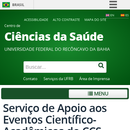
BRASIL
Simplifique!
EN
ES
ACESSIBILIDADE
ALTO CONTRASTE
MAPA DO SITE
Comunica BR
Centro de
Ciências da Saúde
Participe
Acesso à informação
UNIVERSIDADE FEDERAL DO RECÔNCAVO DA BAHIA
Legislação
Canais
Contato
Serviços da UFRB
Área de Imprensa
MENU
Serviço de Apoio aos
Eventos Científico-