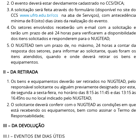
O evento deverá estar devidamente cadastrado no CCS/DICA;
A solicitação será feita através do formulário (disponível no site do
CCS
www.ufrb.edu.br/ccs
na aba de Serviços), com antecedência
mínima de 8 (oito) dias úteis da realização do evento.
Os setores envolvidos receberão um e-mail com a solicitação e
terão um prazo de até 24 horas para verificarem a disponibilidade
dos itens solicitados e responderem para o NUGTEAD;
O NUGTEAD tem um prazo de, no máximo, 24 horas a contar da
resposta dos setores, para informar ao solicitante, quais foram os
itens atendidos, quando e onde deverá retirar os bens e
equipamentos.
II – DA RETIRADA
Os bens e equipamentos deverão ser retirados no NUGTEAD, pelo
responsável solicitante ou alguém previamente designado por este,
de segunda a sexta-feira, no horário das 8:15 às 11:45 e das 13:15 às
16:45hs ou no local indicado pelo NUGTEAD;
O solicitante deverá conferir com o NUGTEAD as condições em que
está recebendo os equipamentos, bem como assinar o Termo de
Responsabilidade;
III – DA DEVOLUÇÃO
III.I – EVENTOS EM DIAS ÚTEIS