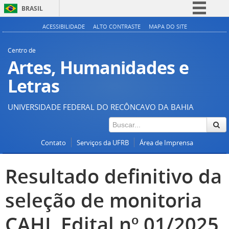
BRASIL
Simplifique!
ACESSIBILIDADE
ALTO CONTRASTE
MAPA DO SITE
Comunica BR
Centro de
Participe
Artes, Humanidades e
Acesso à informação
Letras
Legislação
UNIVERSIDADE FEDERAL DO RECÔNCAVO DA BAHIA
Canais
Contato
Serviços da UFRB
Área de Imprensa
Resultado definitivo da
seleção de monitoria
CAHL Edital nº 01/2025