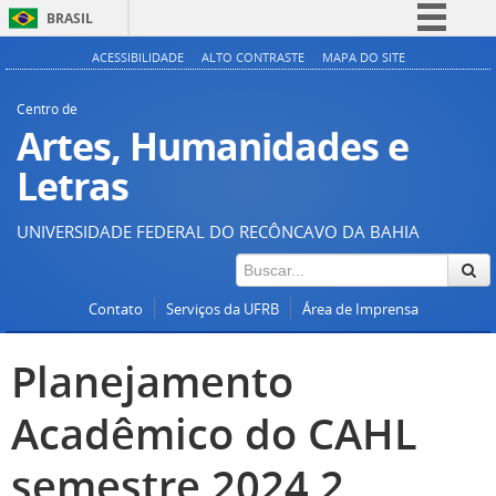
BRASIL
Simplifique!
ACESSIBILIDADE
ALTO CONTRASTE
MAPA DO SITE
Comunica BR
Centro de
Participe
Artes, Humanidades e
Acesso à informação
Letras
Legislação
UNIVERSIDADE FEDERAL DO RECÔNCAVO DA BAHIA
Canais
Contato
Serviços da UFRB
Área de Imprensa
Planejamento
Acadêmico do CAHL
semestre 2024.2