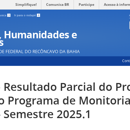
Simplifique!
Comunica BR
Participe
Acesso à infor
 busca
3
Ir para o rodapé
4
, Humanidades e
s
DE FEDERAL DO RECÔNCAVO DA BAHIA
Cont
o Resultado Parcial do P
 o Programa de Monitoria
 Semestre 2025.1