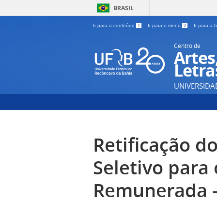
BRASIL
Ir para o conteúdo
1
Ir para o menu
2
Ir para a
Centro de
Artes
Letra
UNIVERSIDA
Retificação d
Seletivo para
Remunerada -