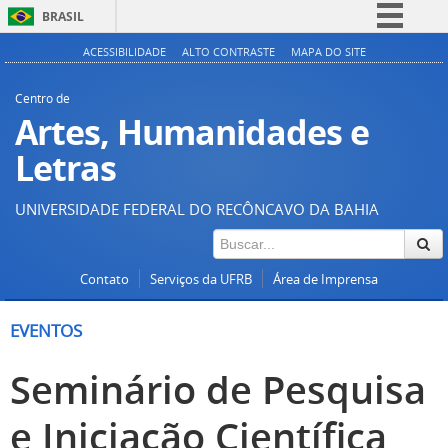
BRASIL
Simplifique!
ACESSIBILIDADE
ALTO CONTRASTE
MAPA DO SITE
Comunica BR
Centro de
Participe
Artes, Humanidades e
Acesso à informação
Letras
Legislação
UNIVERSIDADE FEDERAL DO RECÔNCAVO DA BAHIA
Canais
Contato
Serviços da UFRB
Área de Imprensa
EVENTOS
Seminário de Pesquisa
e Iniciação Científica