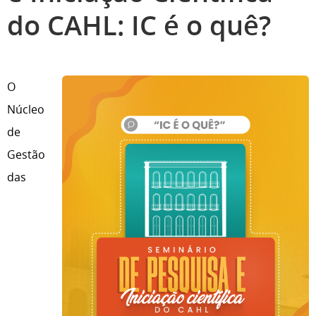
do CAHL: IC é o quê?
O
Núcleo
de
Gestão
das