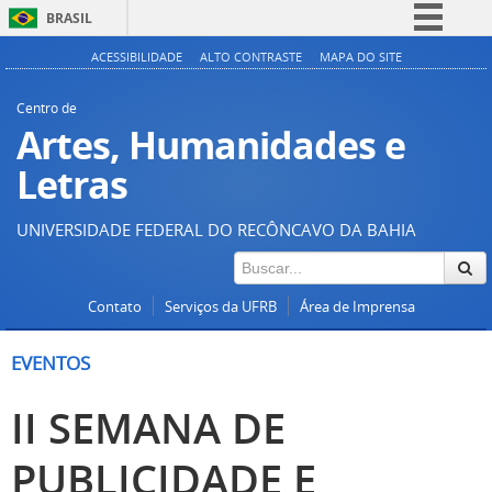
BRASIL
Simplifique!
ACESSIBILIDADE
ALTO CONTRASTE
MAPA DO SITE
Comunica BR
Centro de
Participe
Artes, Humanidades e
Acesso à informação
Letras
Legislação
UNIVERSIDADE FEDERAL DO RECÔNCAVO DA BAHIA
Canais
Contato
Serviços da UFRB
Área de Imprensa
EVENTOS
II SEMANA DE
PUBLICIDADE E