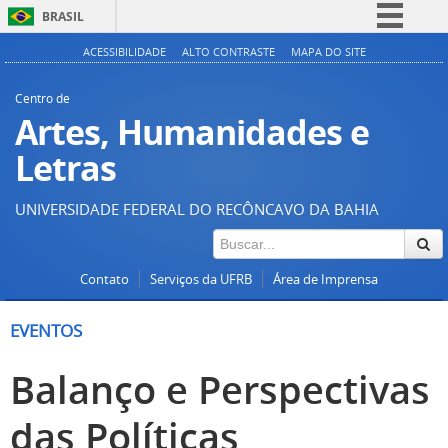
BRASIL
Simplifique!
ACESSIBILIDADE
ALTO CONTRASTE
MAPA DO SITE
Comunica BR
Centro de
Participe
Artes, Humanidades e
Acesso à informação
Letras
Legislação
UNIVERSIDADE FEDERAL DO RECÔNCAVO DA BAHIA
Canais
Contato
Serviços da UFRB
Área de Imprensa
EVENTOS
Balanço e Perspectivas
das Políticas