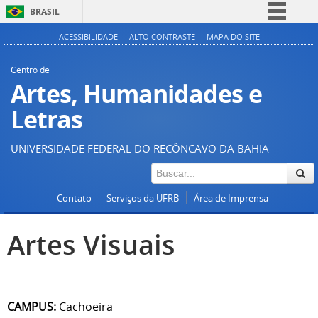
BRASIL
Simplifique!
ACESSIBILIDADE
ALTO CONTRASTE
MAPA DO SITE
Comunica BR
Centro de
Participe
Artes, Humanidades e
Acesso à informação
Letras
Legislação
UNIVERSIDADE FEDERAL DO RECÔNCAVO DA BAHIA
Canais
Contato
Serviços da UFRB
Área de Imprensa
Artes Visuais
CAMPUS:
Cachoeira