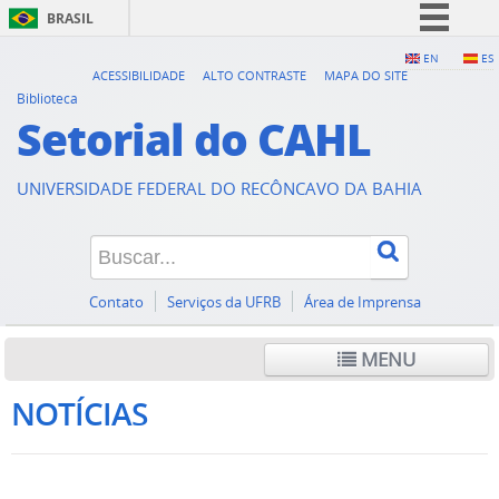
BRASIL
Simplifique!
EN
ES
ACESSIBILIDADE
ALTO CONTRASTE
MAPA DO SITE
Comunica BR
Biblioteca
Setorial do CAHL
Participe
Acesso à informação
UNIVERSIDADE FEDERAL DO RECÔNCAVO DA BAHIA
Legislação
Canais
Contato
Serviços da UFRB
Área de Imprensa
MENU
NOTÍCIAS