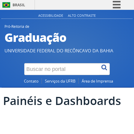
BRASIL
Simplifique!
ACESSIBILIDADE
ALTO CONTRASTE
Comunica BR
Pró-Reitoria de
Graduação
Participe
Acesso à informação
UNIVERSIDADE FEDERAL DO RECÔNCAVO DA BAHIA
Legislação
Canais
Contato
Serviços da UFRB
Área de Imprensa
Painéis e Dashboards