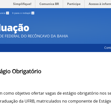
Simplifique!
Comunica BR
Participe
Acesso à infor
 busca
3
Ir para o rodapé
4
duação
DE FEDERAL DO RECÔNCAVO DA BAHIA
Cont
ágio Obrigatório
em como objetivo ofertar vagas de estágio obrigatório nos s
 graduação da UFRB, matriculados no componente de Estági