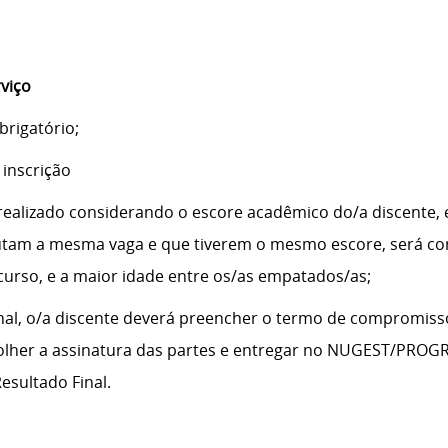
rviço
brigatório;
 inscrição
ealizado considerando o escore acadêmico do/a discente, 
utam a mesma vaga e que tiverem o mesmo escore, será c
curso, e a maior idade entre os/as empatados/as;
inal, o/a discente deverá preencher o termo de compromiss
colher a assinatura das partes e entregar no NUGEST/PROGRA
esultado Final.