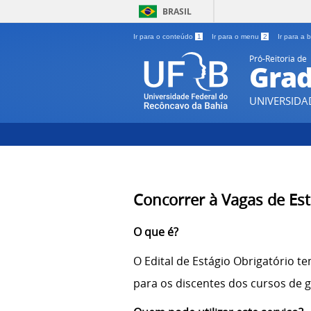
BRASIL
Ir para o conteúdo
1
Ir para o menu
2
Ir para a
Pró-Reitoria de
Gra
UNIVERSIDA
Concorrer à Vagas de Est
O que é?
O Edital de Estágio Obrigatório t
para os discentes dos cursos de