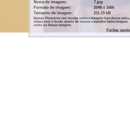
Nome de imagem:
7.jpg
Formato de imagem:
2048 x 1666
Tamanho de imagem:
211.15 kB
Baixar: Posicione seu mouse sobre a imagem fora dessa caixa,
clique com o botão direito do mouse e escolha Salva imagem
como ou Baixar imagem.
Fechar janel