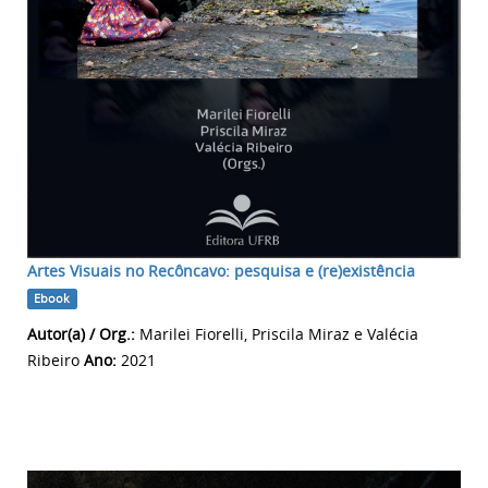
Artes Visuais no Recôncavo: pesquisa e (re)existência
Ebook
Autor(a) / Org.:
Marilei Fiorelli, Priscila Miraz e Valécia
Ribeiro
Ano:
2021