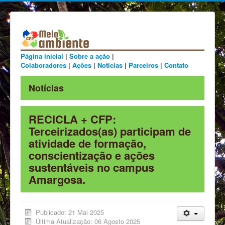
Página inicial
|
Sobre a ação
|
Colaboradores
|
Ações
|
Notícias
|
Parceiros
|
Contato
Notícias
RECICLA + CFP:
Terceirizados(as) participam de
atividade de formação,
conscientização e ações
sustentáveis no campus
Amargosa.
Publicado: 21 Mai 2025
Última Atualização: 06 Agosto 2025