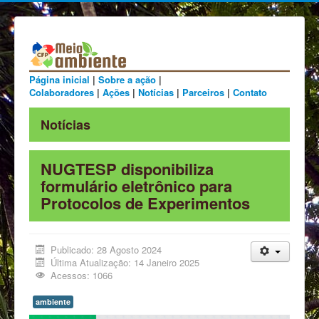
Página inicial
|
Sobre a ação
|
Colaboradores
|
Ações
|
Notícias
|
Parceiros
|
Contato
Notícias
NUGTESP disponibiliza
formulário eletrônico para
Protocolos de Experimentos
Publicado: 28 Agosto 2024
Última Atualização: 14 Janeiro 2025
Acessos: 1066
ambiente