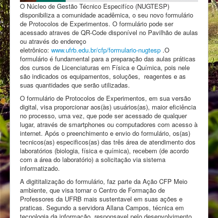
O Núcleo de Gestão Técnico Especifíco (NUGTESP)
disponibiliza a comunidade acadêmica, o seu novo formulário
de Protocolos de Experimentos. O formulário pode ser
acessado atraves de QR-Code disponível no Pavilhão de aulas
ou através do endereço
eletrônico:
www.ufrb.edu.br/cfp/formulario-nugtesp
.O
formulário é fundamental para a preparação das aulas práticas
dos cursos de Licenciaturas em Física e Química, pois nele
são indicados os equipamentos, soluções, reagentes e as
suas quantidades que serão utilizadas.
O formulário de Protocolos de Experimentos, em sua versão
digital, visa proporcionar aos(às) usuários(as), maior eficiência
no processo, uma vez, que pode ser acessado de qualquer
lugar, através de smartphones ou computadores com acesso à
internet. Após o preenchimento e envio do formulário, os(as)
tecnicos(as) especificos(as) das três área de atendimento dos
laboratórios (biologia, física e química), recebem (de acordo
com a área do laboratório) a solicitação via sistema
informatizado.
A digititalização do formulário, faz parte da Ação CFP Meio
ambiente, que visa tornar o Centro de Formação de
Professores da UFRB mais sustentavel em suas ações e
praticas. Segundo a servidora Allana Campos, técnica em
tecnologia da informação, responsavel pelo desenvolvimento