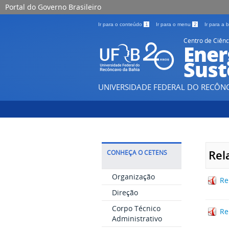
Portal do Governo Brasileiro
Ir para o conteúdo
1
Ir para o menu
2
Ir para a
Centro de Ciênc
Ener
Sust
UNIVERSIDADE FEDERAL DO RECÔN
Rel
CONHEÇA O CETENS
Organização
Re
Direção
Corpo Técnico
Re
Administrativo