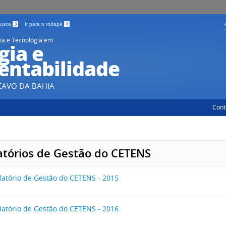
 busca
3
Ir para o rodapé
4
ia e Tecnologia em
gia e
entabilidade
CAVO DA BAHIA
Cont
atórios de Gestão do CETENS
latório de Gestão do CETENS - 2015
latório de Gestão do CETENS - 2016