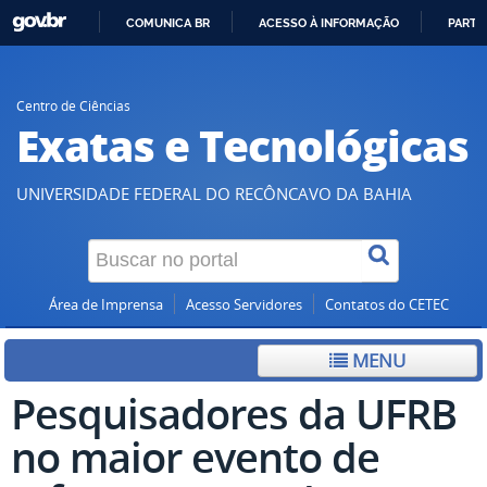
COMUNICA BR
ACESSO À INFORMAÇÃO
PARTI
IR
PARA
O
Centro de Ciências
Exatas e Tecnológicas
CONTEÚDO
UNIVERSIDADE FEDERAL DO RECÔNCAVO DA BAHIA
Área de Imprensa
Acesso Servidores
Contatos do CETEC
MENU
Pesquisadores da UFRB
no maior evento de