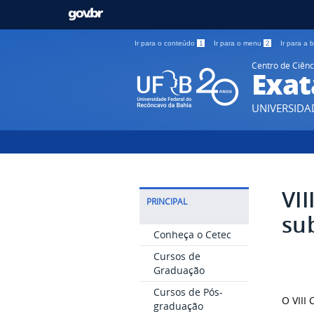
Ir para o conteúdo
1
Ir para o menu
2
Ir para a
Centro de Ciênc
Exat
UNIVERSIDA
VI
PRINCIPAL
su
Conheça o Cetec
Cursos de
Graduação
Cursos de Pós-
O VIII
graduação