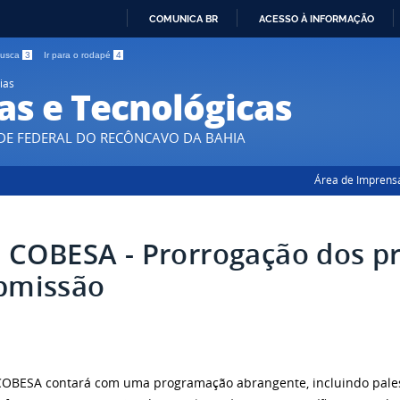
COMUNICA BR
ACESSO À INFORMAÇÃO
IR
 busca
3
Ir para o rodapé
4
PARA
ias
O
as e Tecnológicas
CONTEÚDO
DE FEDERAL DO RECÔNCAVO DA BAHIA
Área de Imprens
II COBESA - Prorrogação dos p
bmissão
 COBESA contará com uma programação abrangente, incluindo pales