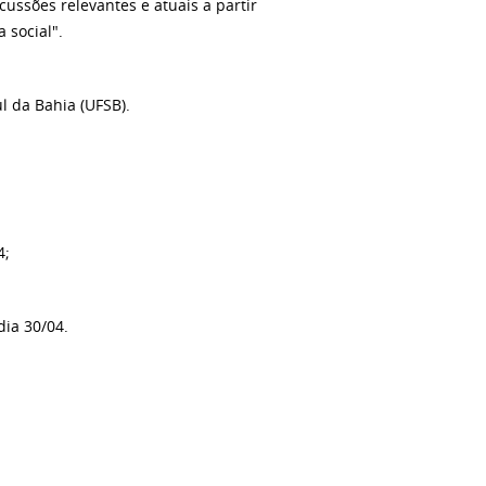
cussões relevantes e atuais a partir
 social".
l da Bahia (UFSB).
4;
dia 30/04.