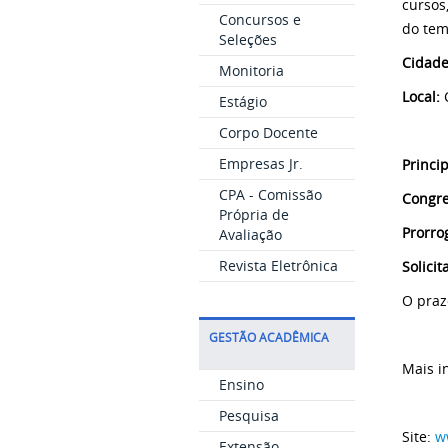
cursos
Concursos e
do tem
Seleções
Cidade
Monitoria
Local:
C
Estágio
Corpo Docente
Empresas Jr.
Princi
CPA - Comissão
Congre
Própria de
Prorro
Avaliação
Revista Eletrônica
Solici
O praz
GESTÃO ACADÊMICA
Mais i
Ensino
Pesquisa
Site:
w
Extensão