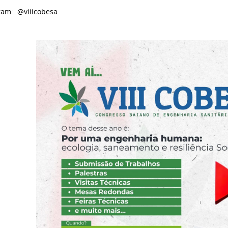
ram: @viiicobesa