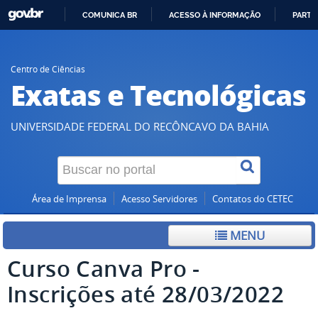
COMUNICA BR
ACESSO À INFORMAÇÃO
PARTI
IR
PARA
O
Centro de Ciências
Exatas e Tecnológicas
CONTEÚDO
UNIVERSIDADE FEDERAL DO RECÔNCAVO DA BAHIA
Área de Imprensa
Acesso Servidores
Contatos do CETEC
MENU
Curso Canva Pro -
Inscrições até 28/03/2022