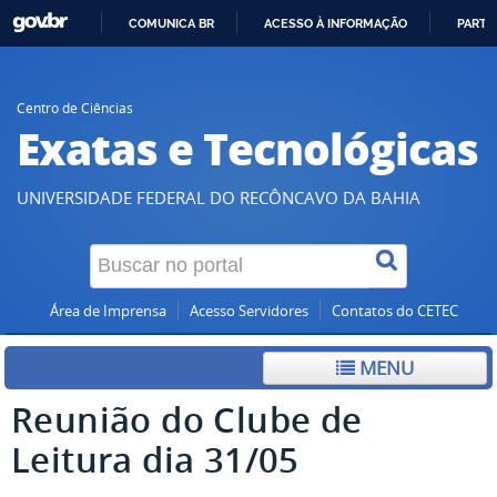
COMUNICA BR
ACESSO À INFORMAÇÃO
PARTI
IR
PARA
O
Centro de Ciências
Exatas e Tecnológicas
CONTEÚDO
UNIVERSIDADE FEDERAL DO RECÔNCAVO DA BAHIA
Área de Imprensa
Acesso Servidores
Contatos do CETEC
MENU
Reunião do Clube de
Leitura dia 31/05