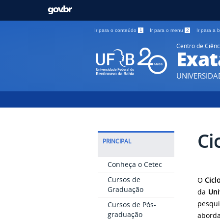
Ir para o conteúdo
1
Ir para o menu
2
Ir para a
Centro de Ciênc
Exat
UNIVERSIDA
Ci
PRINCIPAL
Conheça o Cetec
Cursos de
O
Cicl
Graduação
da
Uni
pesqui
Cursos de Pós-
graduação
aborda