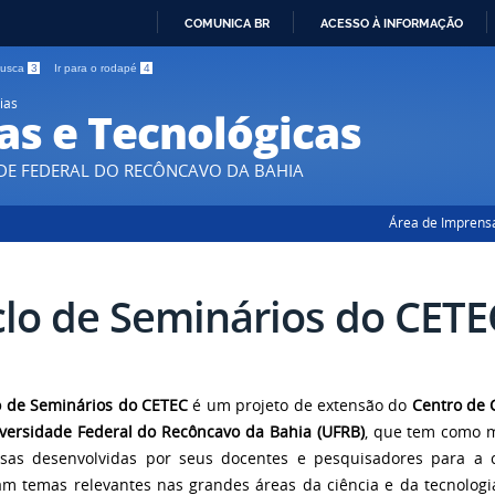
COMUNICA BR
ACESSO À INFORMAÇÃO
IR
 busca
3
Ir para o rodapé
4
PARA
ias
O
as e Tecnológicas
CONTEÚDO
DE FEDERAL DO RECÔNCAVO DA BAHIA
Área de Imprens
clo de Seminários do CETE
o de Seminários do CETEC
é um projeto de extensão do
Centro de 
versidade Federal do Recôncavo da Bahia (UFRB)
, que tem como mi
sas desenvolvidas por seus docentes e pesquisadores para a 
m temas relevantes nas grandes áreas da ciência e da tecnologia