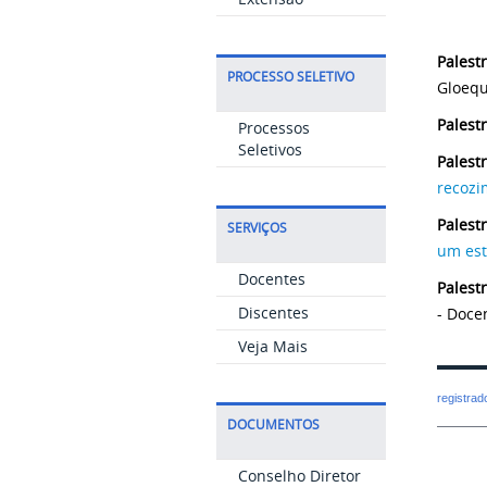
Palestr
PROCESSO SELETIVO
Gloequ
Palest
Processos
Seletivos
Palest
recozi
Palest
SERVIÇOS
um est
Docentes
Palestr
Discentes
- Doce
Veja Mais
registra
DOCUMENTOS
Conselho Diretor