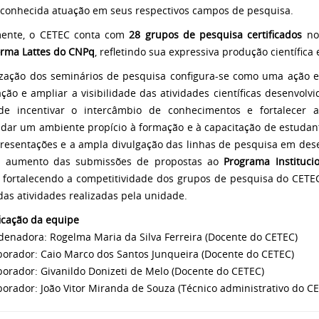
conhecida atuação em seus respectivos campos de pesquisa.
mente, o CETEC conta com
28 grupos de pesquisa certificados
n
orma Lattes do CNPq
, refletindo sua expressiva produção científica 
ização dos seminários de pesquisa configura-se como uma ação es
ação e ampliar a visibilidade das atividades científicas desenvolv
e incentivar o intercâmbio de conhecimentos e fortalecer a 
idar um ambiente propício à formação e à capacitação de estudan
resentações e a ampla divulgação das linhas de pesquisa em de
o aumento das submissões de propostas ao
Programa Institucio
, fortalecendo a competitividade dos grupos de pesquisa do CET
 das atividades realizadas pela unidade.
ficação da equipe
denadora: Rogelma Maria da Silva Ferreira (Docente do CETEC)
borador: Caio Marco dos Santos Junqueira (Docente do CETEC)
borador: Givanildo Donizeti de Melo (Docente do CETEC)
borador: João Vitor Miranda de Souza (Técnico administrativo do C