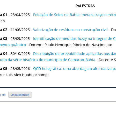
PALESTRAS
a 01 -
23/04/2025 -
Poluição de Solos na Bahia: metais-traço e micr
en.
ra 02
- 11/06/2025 -
Valorização de resíduos na construção civil
- Do
ra 03
- 25/09/2025 -
Identificação de medidas fuzzy na integral d
mento quântico
- Docente Paulo Henrique Ribeiro do Nascimento
ra 04
- 30/10/2025 -
Distribuição de probabilidade aplicadas aos d
udo da série histórica do município de Camacan-Bahia
- Docente S
a 05 -
28/05/2026 -
QCD holográfica: uma abordagem alternativa pa
nte Luis Alex Huahuachampi
do em:
Uncategorised