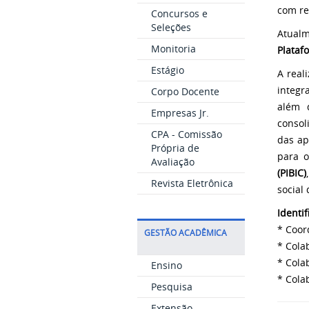
com re
Concursos e
Seleções
Atual
Monitoria
Plataf
Estágio
A real
integr
Corpo Docente
além d
Empresas Jr.
consol
CPA - Comissão
das ap
Própria de
para 
Avaliação
(PIBIC)
Revista Eletrônica
social
Identi
* Coor
GESTÃO ACADÊMICA
* Cola
* Cola
Ensino
* Cola
Pesquisa
Extensão