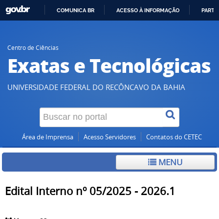
COMUNICA BR
ACESSO À INFORMAÇÃO
PARTI
IR
PARA
O
Centro de Ciências
Exatas e Tecnológicas
CONTEÚDO
UNIVERSIDADE FEDERAL DO RECÔNCAVO DA BAHIA
Área de Imprensa
Acesso Servidores
Contatos do CETEC
MENU
Edital Interno nº 05/2025 - 2026.1