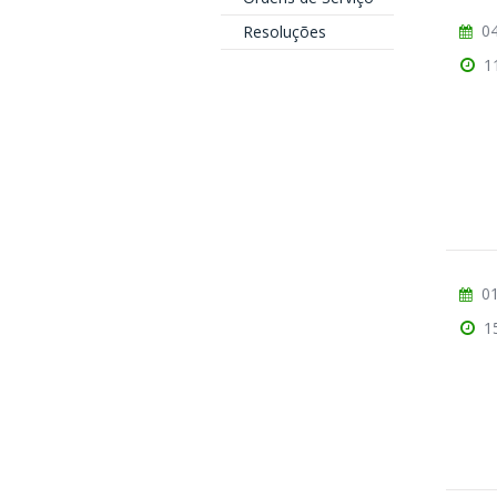
04
Resoluções
1
01
1