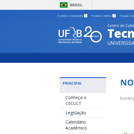
BRASIL
Ir para o conteúdo
1
Ir para o menu
2
Ir para a
Centro de Cult
Tecn
UNIVERSID
NO
PRINCIPAL
Conheça o
Escrito
CECULT
Legislação
Calendário
Acadêmico