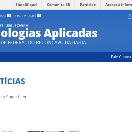
Simplifique!
Comunica BR
Participe
Acesso à infor
AC
 busca
3
Ir para o rodapé
4
ura, Linguagens e
ologias Aplicadas
ADE FEDERAL DO RECÔNCAVO DA BAHIA
Fale Conos
TÍCIAS
 por
Super User