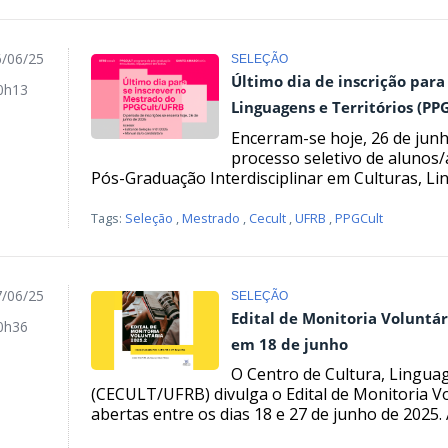
/06/25
SELEÇÃO
Último dia de inscrição par
0h13
Linguagens e Territórios (PP
Encerram-se hoje, 26 de junh
processo seletivo de alunos
Pós-Graduação Interdisciplinar em Culturas, Lin
Tags:
Seleção
,
Mestrado
,
Cecult
,
UFRB
,
PPGCult
/06/25
SELEÇÃO
Edital de Monitoria Voluntá
0h36
em 18 de junho
O Centro de Cultura, Lingua
(CECULT/UFRB) divulga o Edital de Monitoria Vo
abertas entre os dias 18 e 27 de junho de 2025. A