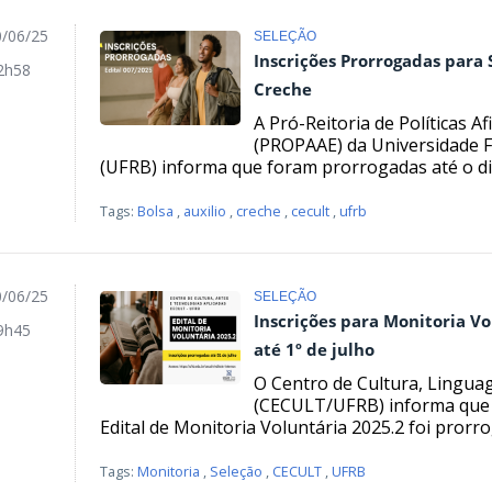
/06/25
SELEÇÃO
Inscrições Prorrogadas para S
2h58
Creche
A Pró-Reitoria de Políticas A
(PROPAAE) da Universidade F
(UFRB) informa que foram prorrogadas até o dia
Tags:
Bolsa
,
auxilio
,
creche
,
cecult
,
ufrb
/06/25
SELEÇÃO
Inscrições para Monitoria Vo
9h45
até 1º de julho
O Centro de Cultura, Lingua
(CECULT/UFRB) informa que o
Edital de Monitoria Voluntária 2025.2 foi prorrog
Tags:
Monitoria
,
Seleção
,
CECULT
,
UFRB