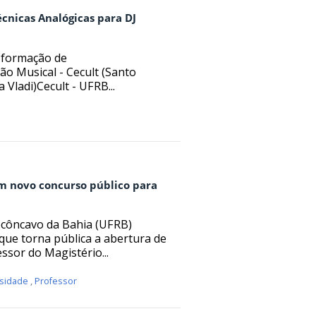
cnicas Analógicas para DJ
a formação de
o Musical - Cecult (Santo
Vladi)Cecult - UFRB...
m novo concurso público para
ecôncavo da Bahia (UFRB)
 que torna pública a abertura de
sor do Magistério...
rsidade
,
Professor