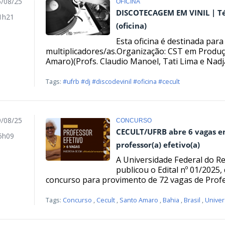
/08/25
OFICINA
DISCOTECAGEM EM VINIL | Té
1h21
(oficina)
Esta oficina é destinada par
multiplicadores/as.Organização: CST em Produçã
Amaro)(Profs. Claudio Manoel, Tati Lima e Nadja 
Tags:
#ufrb #dj #discodevinil #oficina #cecult
/08/25
CONCURSO
CECULT/UFRB abre 6 vagas e
5h09
professor(a) efetivo(a)
A Universidade Federal do R
publicou o Edital nº 01/2025,
concurso para provimento de 72 vagas de Profes
Tags:
Concurso
,
Cecult
,
Santo Amaro
,
Bahia
,
Brasil
,
Unive