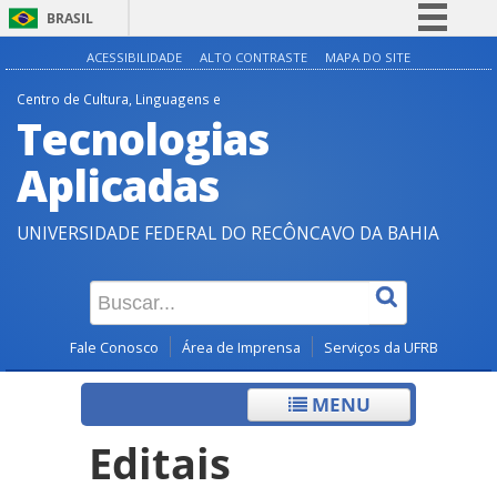
BRASIL
Simplifique!
ACESSIBILIDADE
ALTO CONTRASTE
MAPA DO SITE
Comunica BR
Centro de Cultura, Linguagens e
Tecnologias
Participe
Acesso à informação
Aplicadas
Legislação
UNIVERSIDADE FEDERAL DO RECÔNCAVO DA BAHIA
Canais
Fale Conosco
Área de Imprensa
Serviços da UFRB
MENU
Editais