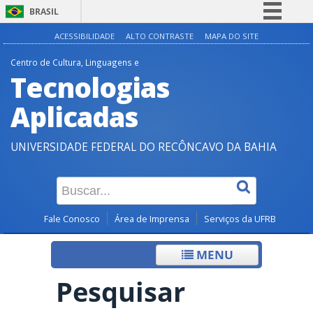
BRASIL
Simplifique!
ACESSIBILIDADE
ALTO CONTRASTE
MAPA DO SITE
Comunica BR
Centro de Cultura, Linguagens e
Tecnologias
Participe
Acesso à informação
Aplicadas
Legislação
UNIVERSIDADE FEDERAL DO RECÔNCAVO DA BAHIA
Canais
Fale Conosco
Área de Imprensa
Serviços da UFRB
MENU
Pesquisar